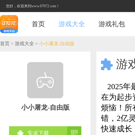
您好，欢迎来到www.07072.com！
首页
游戏大全
游戏礼包
首页
>
游戏大全
>
小小屠龙-自由版
游

2025
在为起步
烦恼！所
小小屠龙-自由版
错，2亿
快速成长


安卓下载