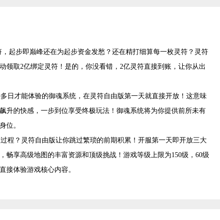
灵符，起步即巅峰还在为起步资金发愁？还在精打细算每一枚灵符？灵符
动领取2亿绑定灵符！是的，你没看错，2亿灵符直接到账，让你从出
多日才能体验的御魂系统，在灵符自由版第一天就直接开放！这意味
飙升的快感，一步到位享受终极玩法！御魂系统将为你提供前所未有
身位。
级过程？灵符自由版让你跳过繁琐的前期积累！开服第一天即开放三大
，畅享高级地图的丰富资源和顶级挑战！游戏等级上限为150级，60级
，直接体验游戏核心内容。