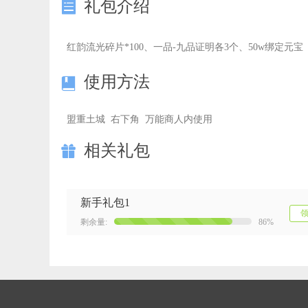
礼包介绍

红韵流光碎片*100、一品-九品证明各3个、50w绑定元宝
使用方法

盟重土城 右下角 万能商人内使用
相关礼包

新手礼包1
剩余量:
86%